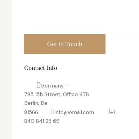
Contact Info
Germany —
785 15h Street, Office 478
Berlin, De
81566
info@email.com
+1
840 841 25 69