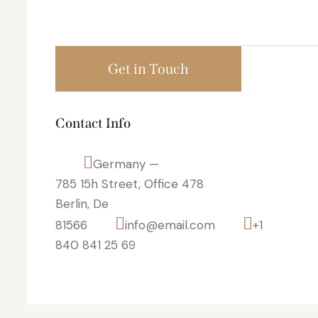
Contact Info
Germany —
785 15h Street, Office 478
Berlin, De
81566
info@email.com
+1
840 841 25 69